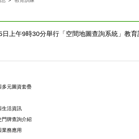
消息
＞
教育訓練
2月5日上午9時30分舉行「空間地圖查詢系統」教育
與多元圖資套疊
與生活資訊
史門牌查詢介紹
與業務應用