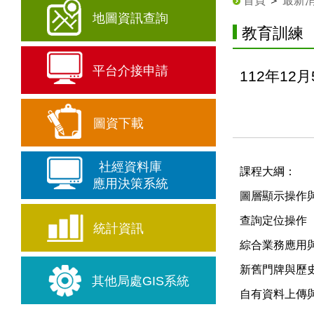
首頁
＞
最新
地圖資訊查詢
教育訓練
平台介接申請
112年1
圖資下載
社經資料庫
課程大綱：
應用決策系統
圖層顯示操作
查詢定位操作
統計資訊
綜合業務應用
新舊門牌與歷
其他局處GIS系統
自有資料上傳